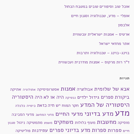
אוכל טוב וסיפורים טובים במטבח הכחול
אופלי – מדע, טכנולוגיה וסגנון חיים
אלכסון
ארטיס – אמנות ישראלית עכשווית
אתר מחזאי ישראל
בוינג-בוינג – טכנולוגיה ותרבות
ד"ר רות מרקוס – אמנות מודרנית ועכשווית
תגיות
אמנות
אבא של שלומית
אבולוציה
אסטרופיסיקה
אתיקה
אתולוגיה
היסטוריה
ביקורת ספרים
היה או לא היה
גידול ילדים
גנטיקה
היסטוריה של המדע
חקר המוח
יש חיה כזאת
כימיה
כלכלה
מדע
מדע בדיוני
מדעי החיים
מדעי הסביבה
מדעי המחשב
מחשבות
משחקים
מוסיקה
מעוף כלולות
מתמטיקה
ניהול
סגנון
משפט
ספרות מדע בדיוני
ספרים
ספרות
עתידנות
פוליטיקה
חיים