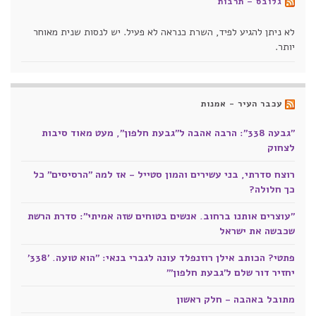
גלובס – תרבות
לא ניתן להגיע לפיד, השרת כנראה לא פעיל. יש לנסות שנית מאוחר
יותר.
עכבר העיר - אמנות
"גבעה 338": הרבה אהבה ל"גבעת חלפון", מעט מאוד סיבות
לצחוק
רוצח סדרתי, בני עשירים והמון סטייל - אז למה "הרסיסים" כל
כך חלולה?
"עוצרים אותנו ברחוב. אנשים בטוחים שזה אמיתי": סדרת הרשת
שכבשה את ישראל
פתטי? הכותב אילן רוזנפלד עונה לגברי בנאי: "הוא טועה. '338'
יחזיר דור שלם ל'גבעת חלפון'"
מתובל באהבה - חלק ראשון