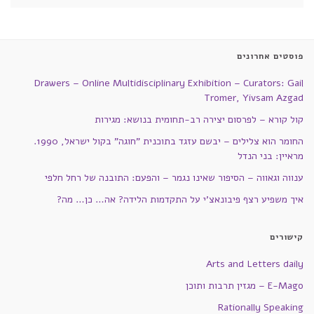
פוסטים אחרונים
Drawers – Online Multidisciplinary Exhibition – Curators: Gail
Tromer, Yivsam Azgad
קול קורא – לפרסום יצירה רב-תחומית בנושא: מגירות
החומר הוא צלילים – יבשם עזגד בתוכנית "חוגה" בקול ישראל, 1990.
מראיין: בני הנדל
ענווה וגאווה – הסיפור שאינו נגמר – והפעם: התובנה של רחל חלפי
איך משפיע רצף פיבונאצ'י על התקדמות הלידה? אה… כן… מה?
קישורים
Arts and Letters daily
E-Mago – מגזין תרבות ותוכן
Rationally Speaking