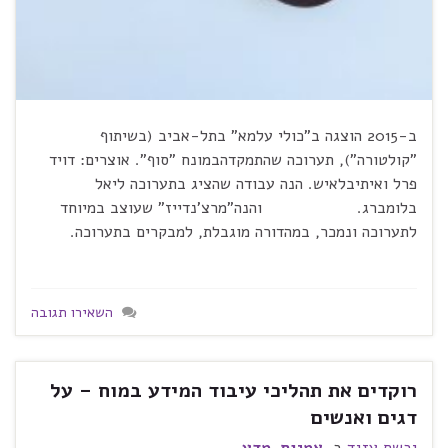
ב-2015 הוצגה ב"כולי עלמא" בתל-אביב (בשיתוף
"קולטורה"), תערוכה שהתמקדהבמונח "סוף". אוצרים: דויד
פרל ואיתיבלאיש. הנה עבודה שהציג בתערוכה ליאל
בלומברג. והנה"מרצ'נדייז" שעוצב במיוחד
לתערוכה ונמכר, במהדורה מוגבלת, למבקרים בתערוכה.
השאירו תגובה
רוקדים את תהליכי עיבוד המידע במוח – על
דגים ואנשים