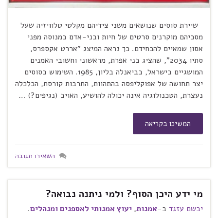
שיירת סוסים שנושאים משני צידיהם מקלטי טלוויזיה שעל
מסכיהם מוקרנים סרטים של חיות ובני-אדם במנוסה מפני
אסון שמאיים להכחידם. כך נראה המיצג "אררט אקספרס,
סתיו 2034", שהציג בני אפרת, מראשוני וחשובי האמנים
המושגיים בישראל, בביאנלה בליון, 1985. השימוש בסוסים
יצר תחושה של אפוקליפסה בהתהוות, התרבות קורסת, הכלכלה
נעצרת, הטכנולוגיה אינה יכולה להושיע, האויב (נגיפים?) …
המשיכו בקריאה
השאירו תגובה
מי ידע היכן הסוף? ולמי ניתנה נבואה?
יבשם עזגד
ב-
אמנות
,
יעוץ אמנותי לאספנים ומנהלים
.