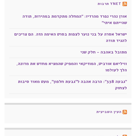
YNET תרבות
אורן נהרי נפרד מהרדיו: "המחלה מתקדמת במהירות, תודה
שהייתם איתי"
ישראל אסרה על בני נוער לצפות בסרט האימה הזה. הם צריכים
להגיד תודה
מתובל באהבה - חלק שני
וויליאם אורביט, המוזיקאי והמפיק שהמציא מחדש את מדונה,
הלך לעולמו
"גבעה 338": הרבה אהבה ל"גבעת חלפון", מעט מאוד סיבות
לצחוק
העין השביעית