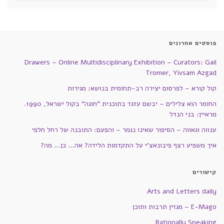
פוסטים אחרונים
Drawers – Online Multidisciplinary Exhibition – Curators: Gail
Tromer, Yivsam Azgad
קול קורא – לפרסום יצירה רב-תחומית בנושא: מגירות
החומר הוא צלילים – יבשם עזגד בתוכנית "חוגה" בקול ישראל, 1990.
מראיין: בני הנדל
ענווה וגאווה – הסיפור שאינו נגמר – והפעם: התובנה של רחל חלפי
איך משפיע רצף פיבונאצ'י על התקדמות הלידה? אה… כן… מה?
קישורים
Arts and Letters daily
E-Mago – מגזין תרבות ותוכן
Rationally Speaking