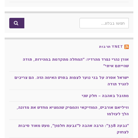
Search for:
YNET תרבות
אורן נהרי נפרד מהרדיו: "המחלה מתקדמת במהירות, תודה
שהייתם איתי"
ישראל אסרה על בני נוער לצפות בסרט האימה הזה. הם צריכים
להגיד תודה
מתובל באהבה - חלק שני
וויליאם אורביט, המוזיקאי והמפיק שהמציא מחדש את מדונה,
הלך לעולמו
"גבעה 338": הרבה אהבה ל"גבעת חלפון", מעט מאוד סיבות
לצחוק