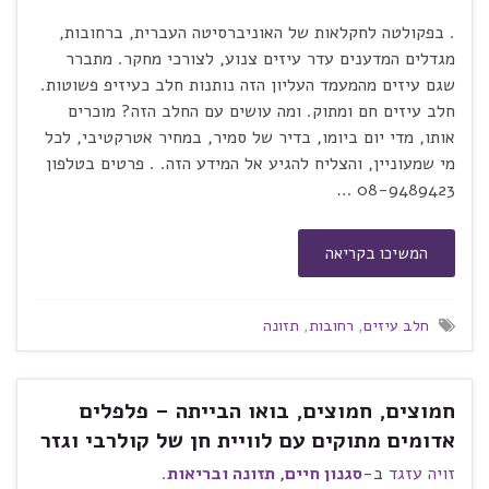
. בפקולטה לחקלאות של האוניברסיטה העברית, ברחובות,
מגדלים המדענים עדר עיזים צנוע, לצורכי מחקר. מתברר
שגם עיזים מהמעמד העליון הזה נותנות חלב כעיזיפ פשוטות.
חלב עיזים חם ומתוק. ומה עושים עם החלב הזה? מוכרים
אותו, מדי יום ביומו, בדיר של סמיר, במחיר אטרקטיבי, לכל
מי שמעוניין, והצליח להגיע אל המידע הזה. . פרטים בטלפון
08-9489423 …
המשיכו בקריאה
חלב עיזים
,
רחובות
,
תזונה
חמוצים, חמוצים, בואו הבייתה – פלפלים
אדומים מתוקים עם לוויית חן של קולרבי וגזר
זויה עזגד
ב-
סגנון חיים
,
תזונה ובריאות
.