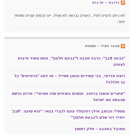
גלובס – תרבות
לא ניתן להגיע לפיד, השרת כנראה לא פעיל. יש לנסות שנית מאוחר
יותר.
עכבר העיר - אמנות
"גבעה 338": הרבה אהבה ל"גבעת חלפון", מעט מאוד סיבות
לצחוק
רוצח סדרתי, בני עשירים והמון סטייל - אז למה "הרסיסים" כל
כך חלולה?
"עוצרים אותנו ברחוב. אנשים בטוחים שזה אמיתי": סדרת הרשת
שכבשה את ישראל
פתטי? הכותב אילן רוזנפלד עונה לגברי בנאי: "הוא טועה. '338'
יחזיר דור שלם ל'גבעת חלפון'"
מתובל באהבה - חלק ראשון