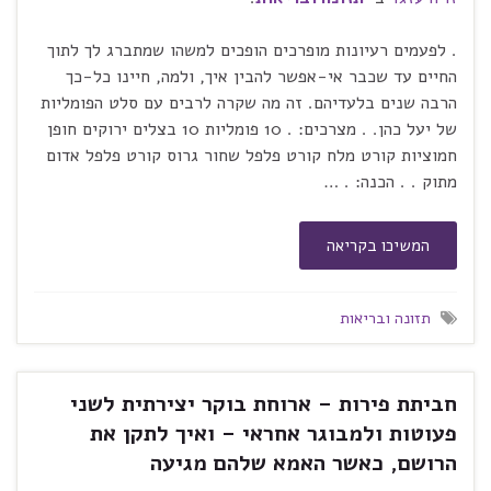
. לפעמים רעיונות מופרכים הופכים למשהו שמתברג לך לתוך
החיים עד שכבר אי-אפשר להבין איך, ולמה, חיינו כל-כך
הרבה שנים בלעדיהם. זה מה שקרה לרבים עם סלט הפומליות
של יעל כהן. . מצרכים: . 10 פומליות 10 בצלים ירוקים חופן
חמוציות קורט מלח קורט פלפל שחור גרוס קורט פלפל אדום
מתוק . . הכנה: . …
המשיכו בקריאה
תזונה ובריאות
חביתת פירות – ארוחת בוקר יצירתית לשני
פעוטות ולמבוגר אחראי – ואיך לתקן את
הרושם, כאשר האמא שלהם מגיעה