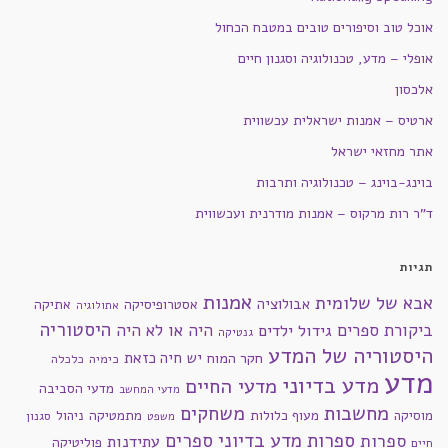
אוכל טוב וסיפורים טובים במטבח הכחול
אופלי – מדע, טכנולוגיה וסגנון חיים
אלכסון
ארטיס – אמנות ישראלית עכשווית
אתר מחזאי ישראל
בוינג-בוינג – טכנולוגיה ותרבות
ד"ר רות מרקוס – אמנות מודרנית ועכשווית
תגיות
אמנות
אבא של שלומית
אבולוציה
אסטרופיסיקה
אתיקה
אתולוגיה
היסטוריה
ביקורת ספרים
היה או לא היה
גידול ילדים
גנטיקה
היסטוריה של המדע
חקר המוח
יש חיה כזאת
כימיה
כלכלה
מדע
מדע בדיוני
מדעי החיים
מדעי הסביבה
מדעי המחשב
מחשבות
משחקים
מוסיקה
מעוף כלולות
מתמטיקה
ניהול
סגנון
משפט
ספרות מדע בדיוני
ספרים
ספרות
עתידנות
פוליטיקה
חיים