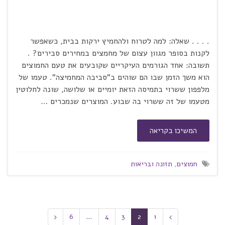
. . . . שאלה: למה לטרוח ולהחמיץ ירקות בבית, כשאפשר
לקנות בסופר מגוון עצום של מחמצים במחירים סבירים? .
תשובה: אחד הגורמים העיקריים שקובעים את טעם החמוצים
הוא משך הזמן שבו הם שוהים ב"סביבה המחמיצה". טעמו של
מלפפון ששרוי בתמיסה הזאת יומיים או שלושה, שונה לחלוטין
מטעמו של זה ששרוי בה שבוע. המוצרים שנמכרים …
המשיכו בקריאה
חמוצים
,
תזונה ובריאות
6
…
4
3
2
1