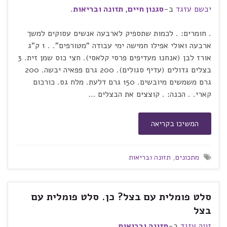
יבשם עזגד
ב-
סגנון חיים
,
תזונה ובריאות
.
. חומרים: . לכמות שתספיק לארבעה אנשים עסוקים למשך
ארבעה ואולי אפילו חמישה ימי עבודה "מטורפים". . 1 ק"ג
אורז לבן (אנחנו מעדיפים פרסי קלאסי). חצי כוס שמן זית. 3
בצלים גדולים (עדיף סגולים). 200 גרם פפאיה יבשה. 200
גרם משמשים מיובשים. 150 גרם דלעת. מלח גס. כורכום
קארי. . הכנה: . קוצצים את הבצלים …
המשיכו בקריאה
מתכונים
,
תזונה ובריאות
סלט פומלית עם בצל? כן. סלט פומלית עם
בצל
זויה עזגד
ב-
תזונה ובריאות
.