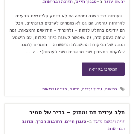
יבשם עזגד
ב-
סגנון חיים
,
תזונה ובריאות
.
. פעוטות בני כשנה ומחצה הם לא בדיוק קליינטים טבעיים
לארוחות גורמה. הם גם לא מומחים לערכים תזונתיים. אבל
הם יודעים בהחלט לזהות – ולהעריך – חידושים והמצאות. ומה
שיפה בעסק הזה, זה שאפשר לשנות כיוון בקלות, עם הישמע
הגונג של הביקורת המושכלת הראשונה. . חומרים (למנה
שלוקחת בחשבון שני מבוגרים ושני פעוטות): . 2. …
המשיכו בקריאה
בריאות
,
גידול ילדים
,
תזונה
,
תזונה ובריאות
חלב עיזים חם ומתוק – בדיר של סמיר
זויה ויבשם עזגד
ב-
סגנון חיים
,
רחובות הכרך
,
תזונה
ובריאות
.